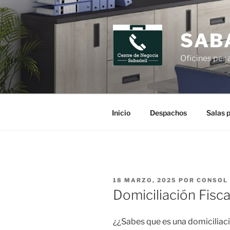
Saltar
al
contenido
SAB
Oficines per
Inicio
Despachos
Salas 
PUBLICADO
18 MARZO, 2025
POR
CONSOL
EL
Domiciliación Fisca
¿¿Sabes que es una domiciliación