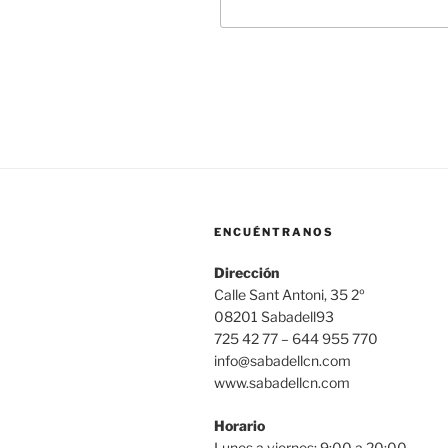
ENCUÉNTRANOS
Dirección
Calle Sant Antoni, 35 2º
08201 Sabadell93
725 42 77 – 644 955 770
info@sabadellcn.com
www.sabadellcn.com
Horario
Lunes a viernes: 9:00 a 20:00