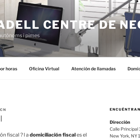
ADELL CENTRE DE NE
 autònoms i pimes
por horas
Oficina Virtual
Atención de llamadas
Domic
ENCUÉNTRA
 CN
l
Dirección
Calle Principal
 fiscal ? l a
domiciliación fiscal
es el
New York, NY