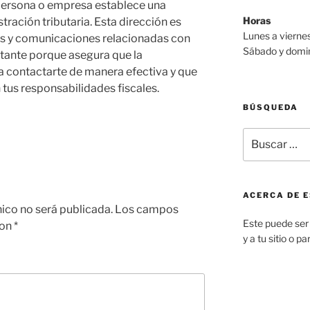
persona o empresa establece una
Horas
stración tributaria. Esta dirección es
Lunes a viern
es y comunicaciones relacionadas con
Sábado y domi
rtante porque asegura que la
a contactarte de manera efectiva y que
tus responsabilidades fiscales.
BÚSQUEDA
Buscar
por:
ACERCA DE E
nico no será publicada.
Los campos
Este puede ser 
con
*
y a tu sitio o p